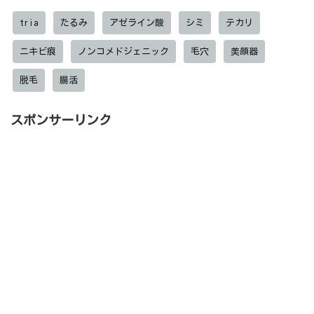
tria
たるみ
アゼライン酸
シミ
テカリ
ニキビ痕
ノンコメドジェニック
毛穴
美顔器
脱毛
腸活
スポンサーリンク