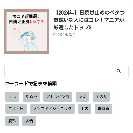
【2024年】日焼け止めのベタつ
き嫌いな人にはコレ！マニアが
厳選したトップ3！
2024/3/2
キーワードで記事を検索
tria
たるみ
アゼライン酸
シミ
テカリ
ニキビ痕
ノンコメドジェニック
毛穴
美顔器
脱毛
腸活