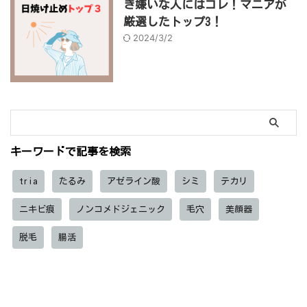
き嫌いな人にはコレ！マニアが
厳選したトップ3！
2024/3/2
キーワードで記事を検索
tria
たるみ
アゼライン酸
シミ
テカリ
ニキビ痕
ノンコメドジェニック
毛穴
美顔器
脱毛
腸活